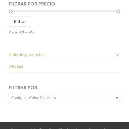
FILTRAR POR PRECIO
Preci
Preci
Filtrar
míni
máxi
Precio:
€0
—
€40
Todos los productos
Ofertas!
FILTRAR POR
Cualquier Color Camiseta