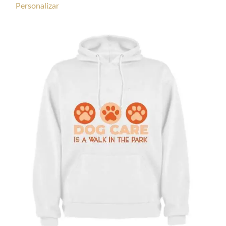
de
Personalizar
precios:
desde
€4,50
hasta
€12,50