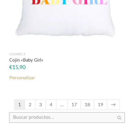
COJINES 3
Cojín «Baby Girl»
€
15,90
Personalizar
1
2
3
4
…
17
18
19
→