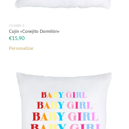
COJINES 3
Cojín «Conejito Dormilón»
€
15,90
Personalizar