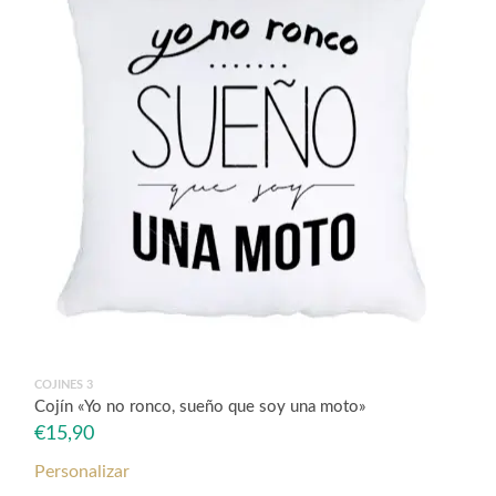
COJINES 3
Cojín «Yo no ronco, sueño que soy una moto»
€
15,90
Personalizar