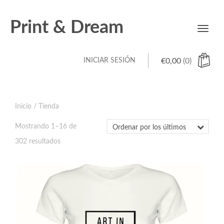
Print & Dream
Toggl
navig
INICIAR SESIÓN
€
0,00
(0)
Inicio
/ Tienda
Mostrando 1–16 de
Ordenado
302 resultados
por
los
últimos