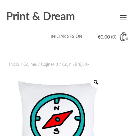
Print & Dream
Toggl
navig
INICIAR SESIÓN
€
0,00
(0)
Inicio
/
Cojines
/
Cojines 3
/ Cojín «Brújula»