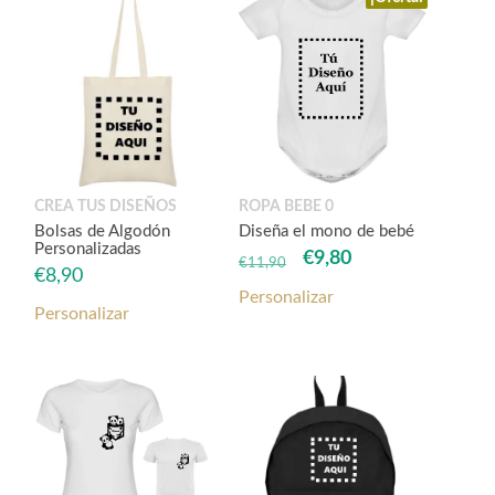
CREA TUS DISEÑOS
ROPA BEBE 0
Bolsas de Algodón
Diseña el mono de bebé
Personalizadas
El
El
€
9,80
€
11,90
€
8,90
precio
precio
Personalizar
original
actual
Personalizar
era:
es:
€11,90.
€9,80.