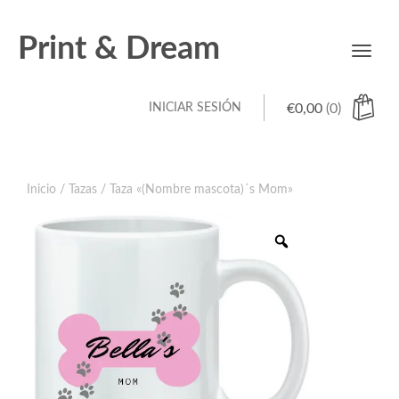
Print & Dream
Toggl
navig
INICIAR SESIÓN
€
0,00
(0)
Inicio
/
Tazas
/ Taza «(Nombre mascota)´s Mom»