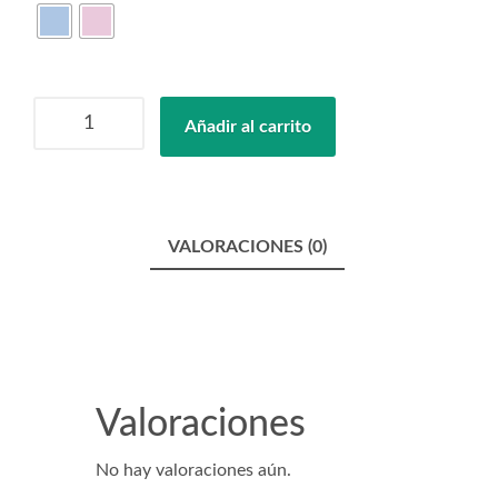
Taza
Añadir al carrito
"
(Nombre
mascota)
´s
Mom"
VALORACIONES (0)
cantidad
Valoraciones
No hay valoraciones aún.