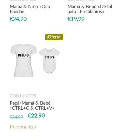
Mamá & Niño «Oso
Mamá & Bebé «De tal
Panda»
palo…Pintalabios»
€
24,90
€
19,99
¡Oferta!
CONJUNTOS
Papá/Mamá & Bebé
«CTRL+C & CTRL+V»
El
El
€
22,90
€
24,90
precio
precio
Personalizar
original
actual
era:
es: