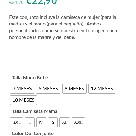
El
El
€
22,90
€
24,90
precio
precio
Este conjunto incluye la camiseta de mujer (para la
madre) y el mono (para el pequeño). Ambos
original
actual
personalizados como se muestra en la imagen con el
nombre de la madre y del bebé.
era:
es:
€24,90.
€22,90.
Talla Mono Bebé
3 MESES
6 MESES
9 MESES
12 MESES
18 MESES
Talla Camiseta Mamá
3XL
L
M
S
XL
XXL
Color Del Conjunto