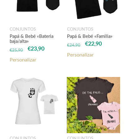
CONJUNTOS
CONJUNTOS
Papá & Bebé «Bateria
Papá & Bebé «Familia»
baja/alta»
El
El
€
22,90
€
24,90
El
El
€
23,90
€
25,90
precio
precio
Personalizar
precio
precio
original
actual
Personalizar
original
actual
era:
es:
era:
es:
€24,90.
€22,90.
€25,90.
€23,90.
CONJUNTOS
CONJUNTOS