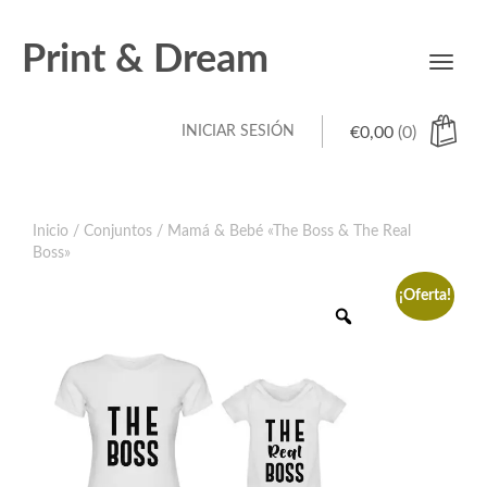
Print & Dream
Toggl
navig
INICIAR SESIÓN
€
0,00
(0)
Inicio
/
Conjuntos
/ Mamá & Bebé «The Boss & The Real
Boss»
¡Oferta!