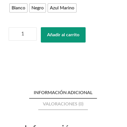
Blanco
Negro
Azul Marino
Mamá
Añadir al carrito
&
Bebé
"The
Boss
&
The
Real
Boss"
cantidad
INFORMACIÓN ADICIONAL
VALORACIONES (0)