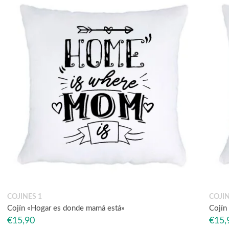
COJINES 1
COJIN
Cojín «Hogar es donde mamá está»
Cojín 
€
15,90
€
15,