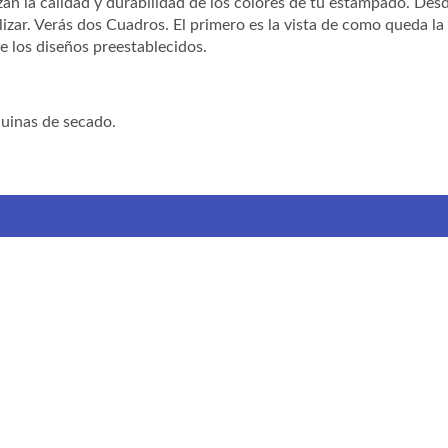
zan la calidad y durabilidad de los colores de tu estampado. Desd
izar. Verás dos Cuadros. El primero es la vista de como queda l
e los diseños preestablecidos.
quinas de secado.