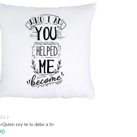
ES 2
«Quien soy te lo debo a ti»
90