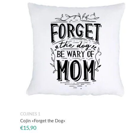
COJINES 1
Cojín «Forget the Dog»
€
15,90