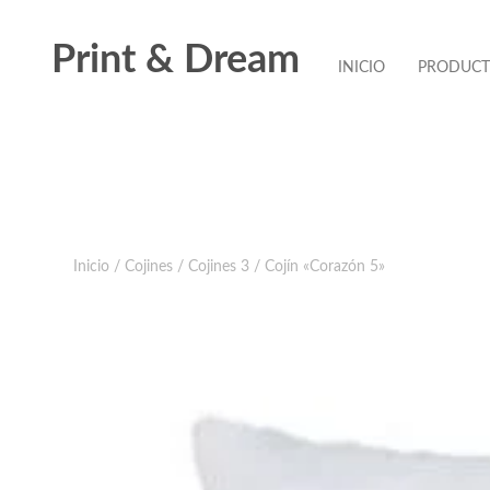
Print & Dream
INICIO
PRODUC
Inicio
/
Cojines
/
Cojines 3
/ Cojín «Corazón 5»