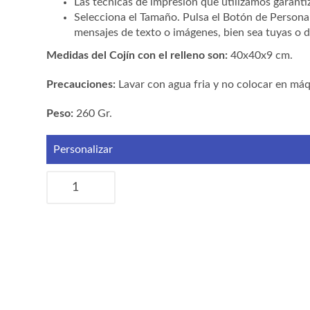
Las técnicas de impresión que utilizamos garanti
Selecciona el Tamaño. Pulsa el Botón de Personal
mensajes de texto o imágenes, bien sea tuyas o d
Medidas del Cojín con el relleno son:
40x40x9 cm.
Precauciones:
Lavar con agua fria y no colocar en má
Peso:
260 Gr.
Personalizar
Cojín
"Corazón
5"
cantidad