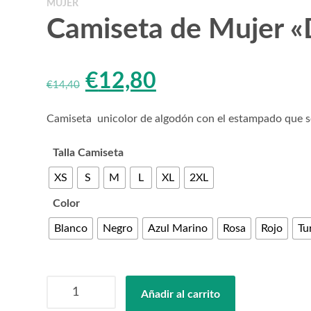
MUJER
Camiseta de Mujer «
El
El
€
12,80
€
14,40
precio
precio
Camiseta unicolor de algodón con el estampado que se
original
actual
Talla Camiseta
era:
es:
XS
S
M
L
XL
2XL
€14,40.
€12,80.
Color
Blanco
Negro
Azul Marino
Rosa
Rojo
Tu
Camiseta
Añadir al carrito
de