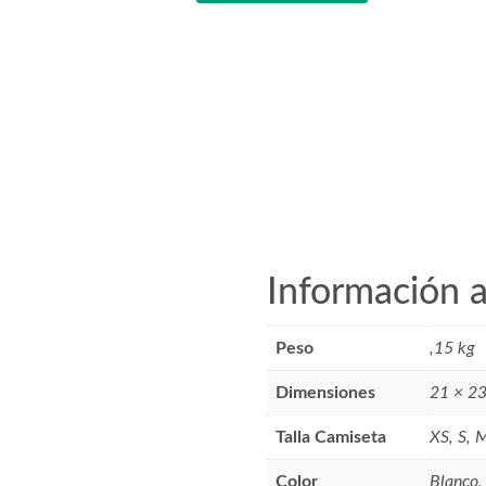
Mujer
"Deja
que
Fluya"
cantidad
Información a
Peso
,15 kg
Dimensiones
21 × 23
Talla Camiseta
XS, S, 
Color
Blanco,