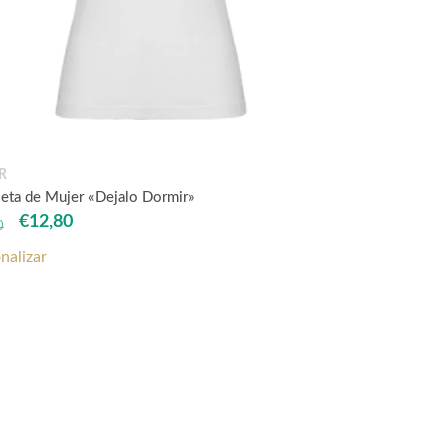
R
eta de Mujer «Dejalo Dormir»
El
El
€
12,80
0
precio
precio
nalizar
original
actual
era:
es:
€14,40.
€12,80.