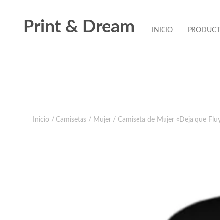
Print & Dream
INICIO
PRODUC
Inicio
/
Camisetas
/
Mujer
/ Camiseta de Mujer «Deja que Flu