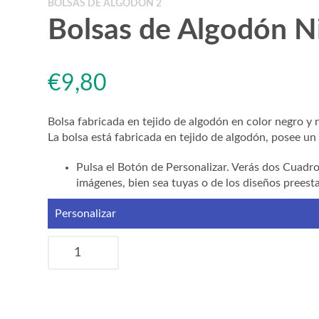
BOLSAS DE ALGODÓN 2
Bolsas de Algodón N
€
9,80
Bolsa fabricada en tejido de algodón en color negro y n
La bolsa está fabricada en tejido de algodón, posee un a
Pulsa el Botón de Personalizar. Verás dos Cuadro
imágenes, bien sea tuyas o de los diseños preest
Personalizar
Bolsas
de
Algodón
Niña
con