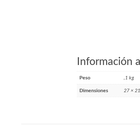
Flor
cantidad
Información a
Peso
,1 kg
Dimensiones
27 × 21