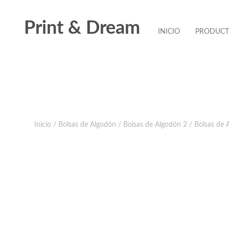
Print & Dream
INICIO
PRODUC
Inicio
/
Bolsas de Algodón
/
Bolsas de Algodón 2
/ Bolsas de 