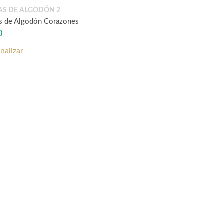
AS DE ALGODÓN 2
s de Algodón Corazones
0
nalizar