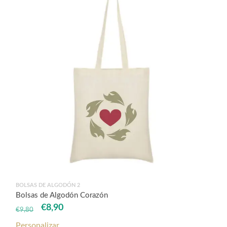
BOLSAS DE ALGODÓN 2
Bolsas de Algodón Corazón
El
El
€
8,90
€
9,80
precio
precio
Personalizar