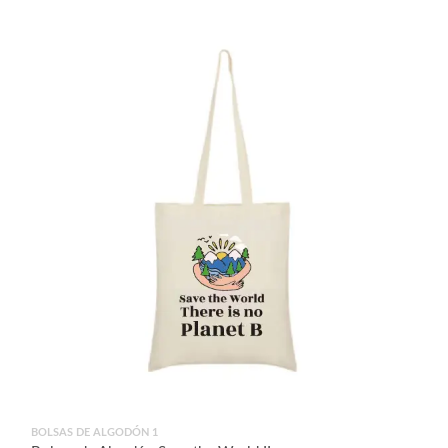
por
los
últimos
BOLSAS DE ALGODÓN 1