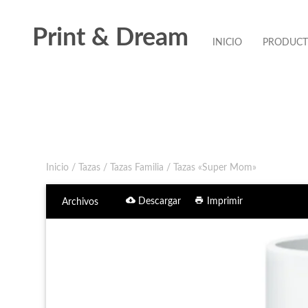
Print & Dream
INICIO
PRODUC
Inicio
/
Tazas
/
Tazas Familia
/ Tazas «Super Mom»
Descargar
Imprimir
Archivos