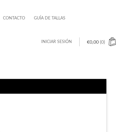
CONTACTO
GUÍA DE TALLAS
INICIAR SESIÓN
€
0,00
(0)
 hay productos en el carrito.