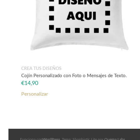
CREA TUS DISEÑOS
Cojín Personalizado con Foto o Mensajes de Texto.
€
14,90
Personalizar
Funciona con
WordPress
. Tema: Shophistic Lite por
Quema Labs
.